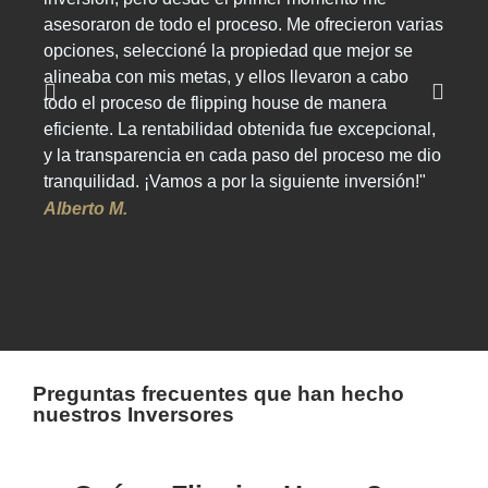
asesoraron de todo el proceso. Me ofrecieron varias
Flipp
opciones, seleccioné la propiedad que mejor se
Me pr
alineaba con mis metas, y ellos llevaron a cabo
la pr
todo el proceso de flipping house de manera
encar
eficiente. La rentabilidad obtenida fue excepcional,
decor
y la transparencia en cada paso del proceso me dio
impre
tranquilidad. ¡Vamos a por la siguiente inversión!"
de in
FLIP
Alberto M.
serio!
Carlo
Preguntas frecuentes que han hecho
nuestros Inversores