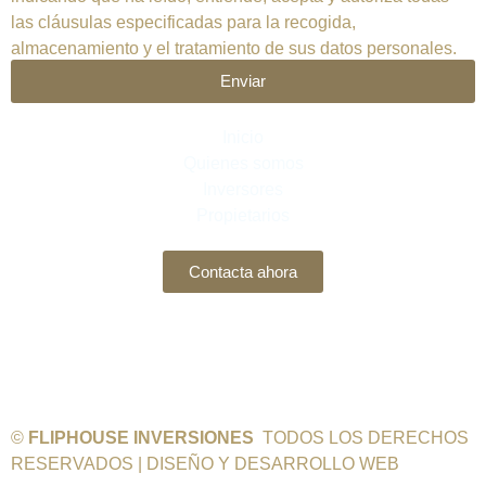
las cláusulas especificadas para la recogida,
almacenamiento y el tratamiento de sus datos personales.
Enviar
Inicio
Quienes somos
Inversores
Propietarios
Contacta ahora
Política de privacidad
|
Política de cookies
|
Aviso
legal
©
FLIPHOUSE INVERSIONES
TODOS LOS DERECHOS
RESERVADOS
| DISEÑO Y DESARROLLO WEB
ORICE